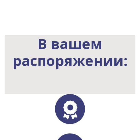
В вашем
распоряжении:
fas
fa-
award
fab